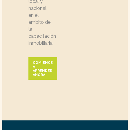
local y
nacional
en el
ámbito de
la
capacitación
inmobiliaria.
COMIENCE
A
APRENDER
AHORA