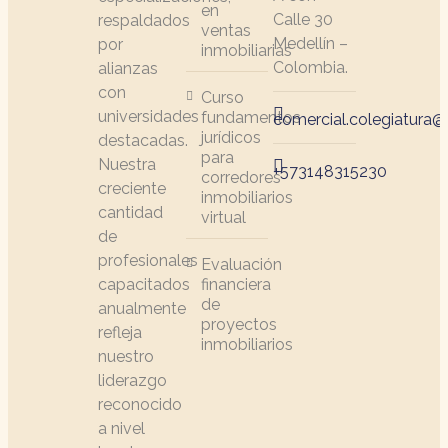
en
Calle 30
respaldados
ventas
Medellín –
por
inmobiliarias
Colombia.
alianzas
con
Curso
universidades
fundamentos
comercial.colegiatura@l
jurídicos
destacadas.
para
Nuestra
+573148315230
corredores
creciente
inmobiliarios
cantidad
virtual
de
profesionales
Evaluación
capacitados
financiera
de
anualmente
proyectos
refleja
inmobiliarios
nuestro
liderazgo
reconocido
a nivel