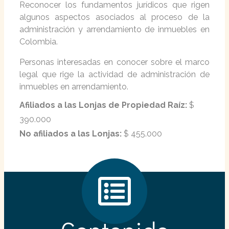
Reconocer los fundamentos jurídicos que rigen
algunos aspectos asociados al proceso de la
administración y arrendamiento de inmuebles en
Colombia.
Personas interesadas en conocer sobre el marco
legal que rige la actividad de administración de
inmuebles en arrendamiento.
Afiliados a las Lonjas de Propiedad Raíz:
$
390.000
No afiliados a las Lonjas:
$ 455.000