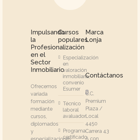
Impulsando
Cursos
Marca
la
populares
Lonja
Profesionalización
en el
Especialización
Sector
en
Inmobiliario
valoración
Contáctanos
inmobiliaria,
convenio
Ofrecemos
Esumer
C.C.
variada
Premium
formación
Técnico
Plaza /
mediante
laboral
avaluador
Local
cursos,
4450
diplomados
Programa
Carrera 43
y
certificado
A con
especializaciones,