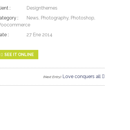
ient :
Designthemes
ategory :
News
,
Photography
,
Photoshop
,
oocommerce
ate :
27 Ene 2014
SEE IT ONLINE
Love conquers all
(Next Entry)
BEGIN WITH A SMILE