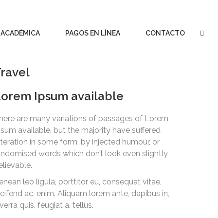
 ACADÉMICA
PAGOS EN LÍNEA
CONTACTO
ravel
orem Ipsum available
here are many variations of passages of Lorem
psum available, but the majority have suffered
lteration in some form, by injected humour, or
andomised words which don’t look even slightly
elievable.
enean leo ligula, porttitor eu, consequat vitae,
leifend ac, enim. Aliquam lorem ante, dapibus in,
verra quis, feugiat a, tellus.