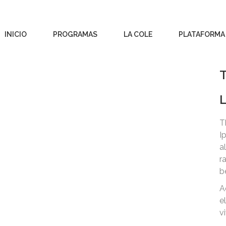
INICIO
PROGRAMAS
LA COLE
PLATAFORMA
T
L
T
I
a
r
b
A
e
vi