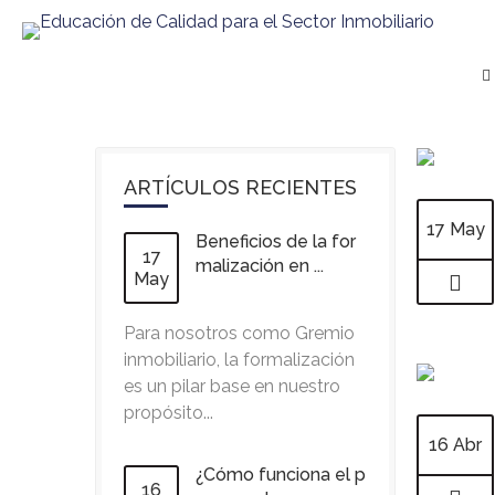
ARTÍCULOS RECIENTES
17 May
Beneficios de la for
17
malización en ...
May
Para nosotros como Gremio
inmobiliario, la formalización
es un pilar base en nuestro
propósito...
16 Abr
¿Cómo funciona el p
16